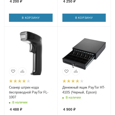
4 200
₽
4 250
₽
В КОРЗИНУ
В КОРЗИНУ
Сканер штрих-кода
Денежный ящик PayTor HT-
беспроводной PayTor FL-
410S (Черный, Epson)
1007
В наличии
В наличии
4 488
₽
4 900
₽