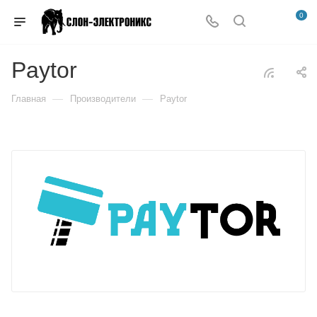
0
Paytor
—
—
Главная
Производители
Paytor