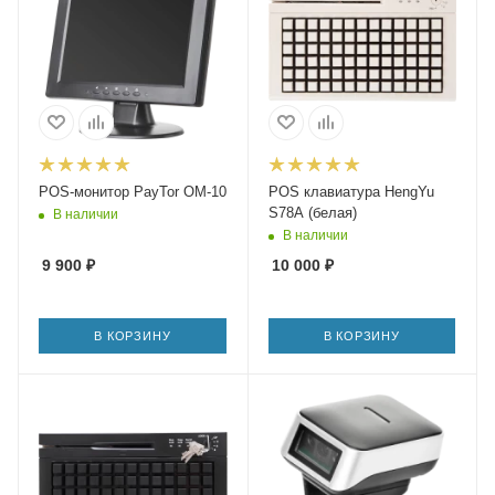
POS-монитор PayTor OM-10
POS клавиатура HengYu
S78A (белая)
В наличии
В наличии
9 900
₽
10 000
₽
В КОРЗИНУ
В КОРЗИНУ