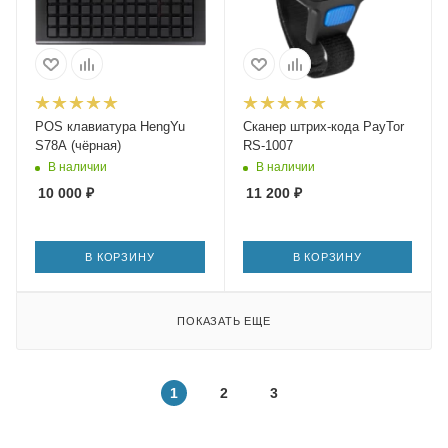
POS клавиатура HengYu
Сканер штрих-кода PayTor
S78A (чёрная)
RS-1007
В наличии
В наличии
10 000
₽
11 200
₽
В КОРЗИНУ
В КОРЗИНУ
ПОКАЗАТЬ ЕЩЕ
1
2
3