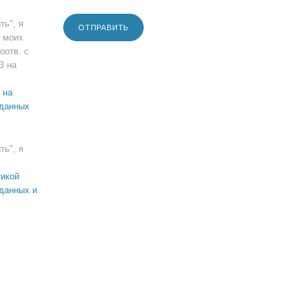
ть", я
ОТПРАВИТЬ
 моих
оотв. с
З на
 на
 данных
ть", я
икой
данных и