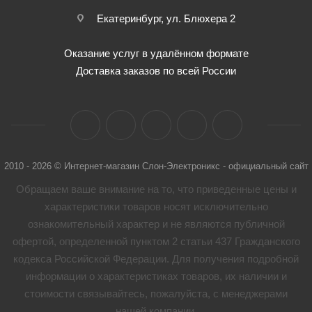
Екатеринбург, ул. Блюхера 2
Оказание услуг в удалённом формате
Доставка заказов по всей России
2010 - 2026 © Интернет-магазин Слон-Электроникс - официальный сайт
Обращаем ваше внимание на то, что приведенные цены и
характеристики товaров носят исключительно
ознакомительный характер и не являются публичной
офертой, определенной пунктом 2 статьи 437 Гражданского
кодекса Российской Федерации. Для получения подробной
информации о характеристиках товaров, их наличии и
стоимости связывайтесь, пожалуйста, с менеджерами
нашей компании.