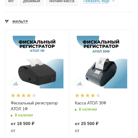
ккт
дешевый
онлайн-касса
Показать еще
ФИЛЬТР
Фискальный регистратор
Касса АТОЛ 30Ф
АТОЛ 1Ф
В наличии
В наличии
от
18 500 ₽
от
25 500 ₽
от
от