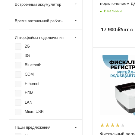
подключением Д
Встроенный аккумулятор
В наличии
Время автономной работы
17 900
₽
/шт
с
Интерфейсы подключения
2G
3G
Bluetooth
COM
Ethernet
HDMI
LAN
Micro USB
RJ
Наши предложения
RS
Фискальный реги