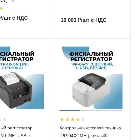
ФД 1.2
ии
₽
/шт
с НДС
16 000
₽
/шт
с НДС
ый регистратор
Контрольно-кассовая техника
N LINE" USB с
"РР-04Ф" МН (светлый/