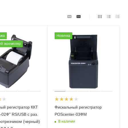
ажа
Новинка
й экземпляр
ый регистратор ККТ
Фискальный регистратор
02Ф" RS/USB с раз.
POScenter-03ФМ
оотрезчиком (черный)
В наличии