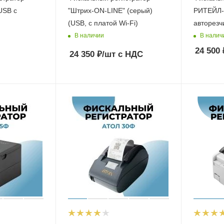
USB с
"Штрих-ON-LINE" (серый)
РИТЕЙЛ-
(USB, с платой Wi-Fi)
В наличии
В налич
24 500
24 350
₽
/шт
с НДС