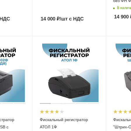
без ФН Ф
В налич
14 900
 НДС
14 000
₽
/шт
с НДС
стратор
Фискальный регистратор
Фискальн
SB с
АТОЛ 1Ф
"Штрих-O