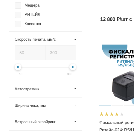
Мещера
РИТЕЙЛ
12 800
₽
/шт
с
Кассатка
Скорость печати, мм/с
50
300
Автоотрезчик
Ширина чека, мм
Встроенный эквайринг
Фискальный реги
Ритейл-02Ф RS/U