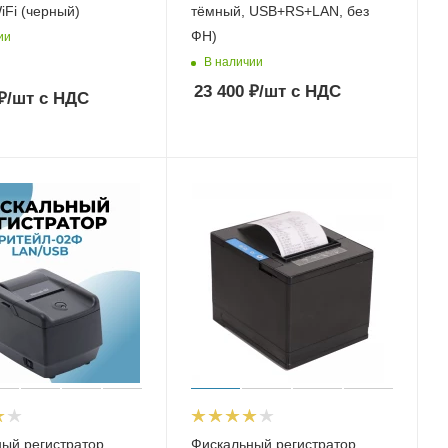
iFi (черный)
тёмный, USB+RS+LAN, без
ФН)
ии
В наличии
23 400
₽
/шт
с НДС
₽
/шт
с НДС
ый регистратор
Фискальный регистратор