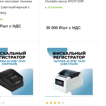
но-кассовая техника
Онлайн-касса АТОЛ 50Ф
 (светлый/чёрный с
В наличии
 ФН)
ии
₽
/шт
с НДС
30 000
₽
/шт
с НДС