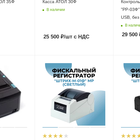
ТОЛ 35Ф
Касса АТОЛ 30Ф
Контроль
"РР-03Ф"
В наличии
USB, без
В налич
29 500
25 500
₽
/шт
с НДС