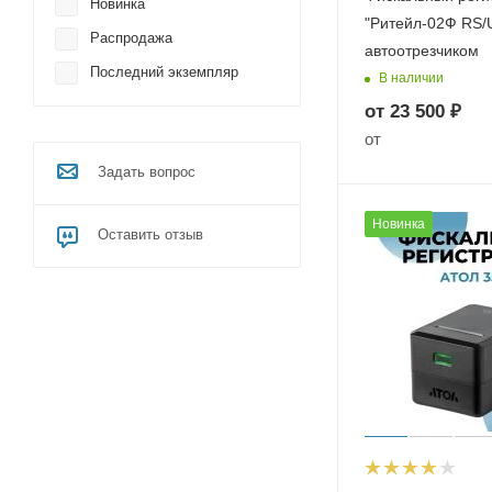
Новинка
RS-232
"Ритейл-02Ф RS/
Распродажа
автоотрезчиком
USB
Последний экземпляр
В наличии
Wi-Fi
от
23 500 ₽
Порт для денежного ящика
от
Задать вопрос
Новинка
Оставить отзыв