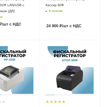
02Ф LAN/USB с
Кассир 80Ф
авторезчиком (ДЯ)
В наличии
ии
₽
/шт
с НДС
24 900
₽
/шт
с НДС