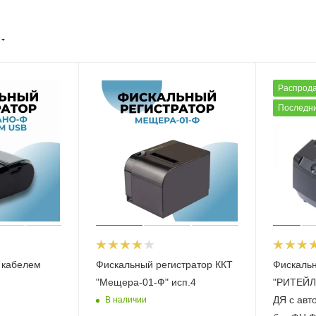
Распрод
Последни
 кабелем
Фискальный регистратор ККТ
Фискальн
"Мещера-01-Ф" исп.4
"РИТЕЙЛ-
ДЯ с авт
В наличии