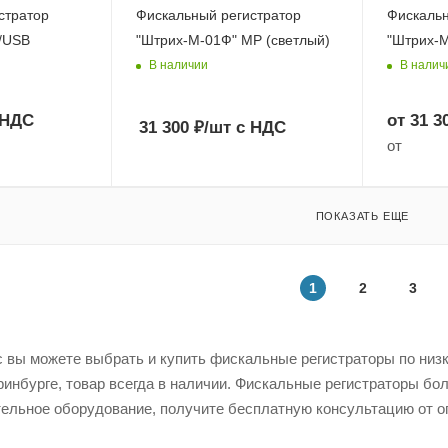
стратор
Фискальный регистратор
Фискальн
/USB
"Штрих-М-01Ф" МР (светлый)
"Штрих-
В наличии
В налич
 НДС
от
31 3
31 300
₽
/шт
с НДС
от
ПОКАЗАТЬ ЕЩЕ
1
2
3
 вы можете выбрать и купить фискальные регистраторы по низко
ринбурге, товар всегда в наличии. Фискальные регистраторы бо
ельное оборудование, получите бесплатную консультацию от о