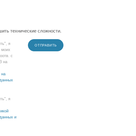
шить технические сложности.
ть", я
ОТПРАВИТЬ
 моих
оотв. с
З на
 на
 данных
ть", я
икой
данных и