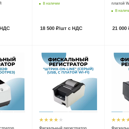
Я
платой W
В наличии
В налич
 НДС
18 500
₽
/шт
с НДС
21 000
стратор
Фискальный регистратор
Фискальн