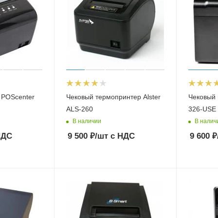
 POScenter
Чековый термопринтер Alster
Чековый 
ALS-260
326-USE
В наличии
В налич
НДС
9 500
₽
/шт
с НДС
9 600
₽