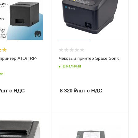
принтер АТОЛ RP-
Чековый принтер Space Sonic
В наличии
ии
/шт
с НДС
8 320
₽
/шт
с НДС