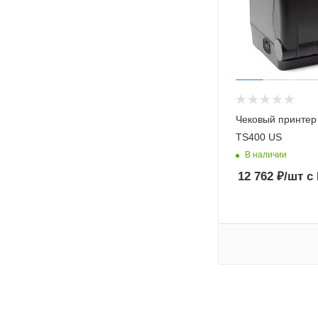
Чековый принтер
TS400 US
В наличии
12 762
₽
/шт
с