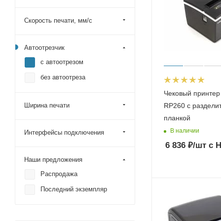
Space
Скорость печати, мм/с
Автоотрезчик
с автоотрезом
без автоотреза
Чековый принте
Ширина печати
RP260 с раздели
планкой
В наличии
Интерфейсы подключения
6 836
₽
/шт
с 
Наши предложения
Распродажа
Последний экземпляр