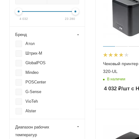
4 032
23 280
Бренд
Атол
Штрих-М
GlobalPOS
Чековый принтер
320-UL
Mindeo
В наличии
POSCenter
4 032
₽
/шт
с 
G-Sense
VioTeh
Alster
Mertech (Mercury)
Диапазон рабочих
SEWOO
температур