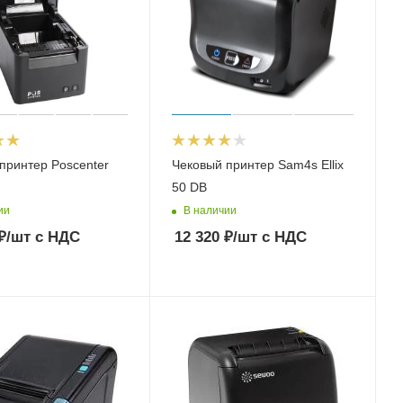
принтер Poscenter
Чековый принтер Sam4s Ellix
50 DB
ии
В наличии
₽
/шт
с НДС
12 320
₽
/шт
с НДС