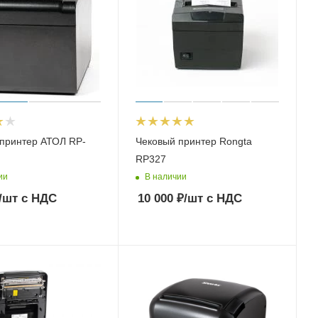
принтер АТОЛ RP-
Чековый принтер Rongta
RP327
ии
В наличии
/шт
с НДС
10 000
₽
/шт
с НДС