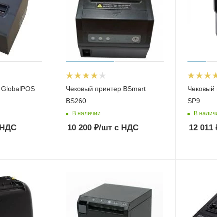
 GlobalPOS
Чековый принтер BSmart
Чековый 
BS260
SP9
В наличии
В налич
 НДС
10 200
₽
/шт
с НДС
12 011