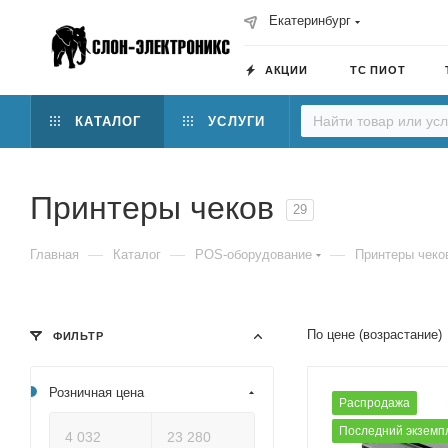
Екатеринбург
АКЦИИ
ТС ПИОТ
КАТАЛОГ
УСЛУГИ
Принтеры чеков
29
—
—
—
Главная
Каталог
POS-оборудование
Принтеры чеко
По цене (возрастание)
ФИЛЬТР
Розничная цена
Распродажа
Последний экземп