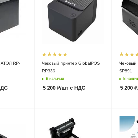
 АТОЛ RP-
Чековый принтер GlobalPOS
Чековый 
RP336
SP891
В наличии
В налич
НДС
5 200
₽
/шт
с НДС
5 200
₽