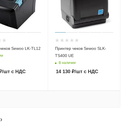
чеков Sewoo LK-TL12
Принтер чеков Sewoo SLK-
TS400 UE
ии
В наличии
₽
/шт
с НДС
14 130
₽
/шт
с НДС