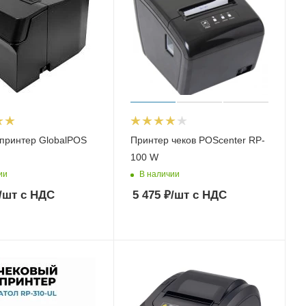
принтер GlobalPOS
Принтер чеков POScenter RP-
100 W
ии
В наличии
/шт
с НДС
5 475
₽
/шт
с НДС