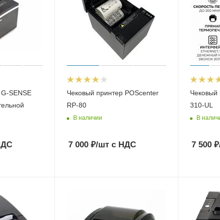
р G-SENSE
Чековый принтер POScenter
Чековый 
тельной
RP-80
310-UL
В наличии
В налич
НДС
7 000
₽
/шт
с НДС
7 500
₽