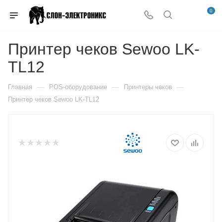
0
Принтер чеков Sewoo LK-
TL12
—
—
—
Главная
POS-оборудование
Принтеры чеков
Принтер чеков Sewoo LK-TL12