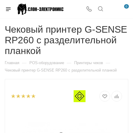
0
Чековый принтер G-SENSE
RP260 с разделительной
планкой
—
—
—
Главная
POS-оборудование
Принтеры чеков
Чековый принтер G-SENSE RP260 с разделительной планкой