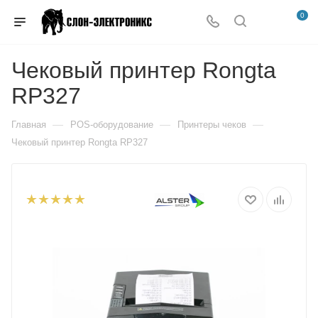
0
Чековый принтер Rongta
RP327
—
—
—
Главная
POS-оборудование
Принтеры чеков
Чековый принтер Rongta RP327