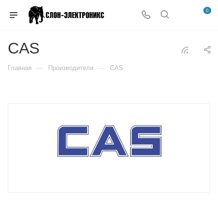
0
CAS
—
—
Главная
Производители
CAS