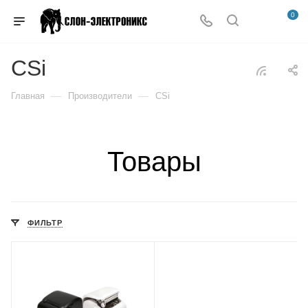
0
CSi
—
—
Главная
Производители
CSi
Товары
ФИЛЬТР