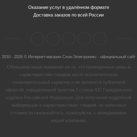
Оказание услуг в удалённом формате
Доставка заказов по всей России
2010 - 2026 © Интернет-магазин Слон-Электроникс - официальный сайт
Обращаем ваше внимание на то, что приведенные цены и
характеристики товaров носят исключительно
ознакомительный характер и не являются публичной
офертой, определенной пунктом 2 статьи 437 Гражданского
кодекса Российской Федерации. Для получения подробной
информации о характеристиках товaров, их наличии и
стоимости связывайтесь, пожалуйста, с менеджерами
нашей компании.