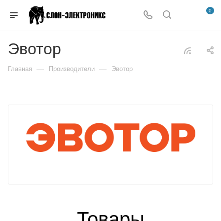
0
Эвотор
—
—
Главная
Производители
Эвотор
Товары