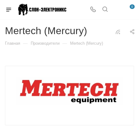
0
Mertech (Mercury)
—
—
Главная
Производители
Mertech (Mercury)