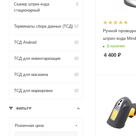
Сканер штрих-кода
5
стационарный
Терминалы сбора данных (ТСД)
10
Ручной проводн
штрих-кода Min
ТСД Android
10
В наличии
4 400
₽
ТСД для инвентаризации
10
ТСД для магазина
10
ТСД для маркировки
10
ФИЛЬТР
Розничная цена