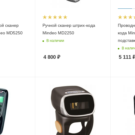
ой сканер
Ручной сканер штрих-кода
Проводн
deo MD5250
Mindeo MD2250
кода Mi
подстав
В наличии
В нали
4 800
₽
5 111