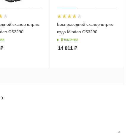
одной сканер штрих-
Беспроводной сканер штрих-
ndeo CS2290
кода Mindeo CS3290
чии
В наличии
₽
14 811
₽