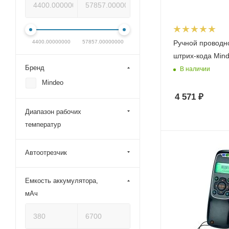
4400.00000000
57857.00000000
Ручной проводн
штрих-кода Min
Бренд
В наличии
Mindeo
4 571
₽
Диапазон рабочих
температур
Автоотрезчик
Емкость аккумулятора,
мАч