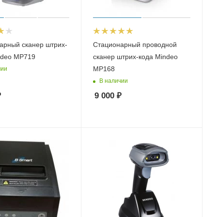
арный сканер штрих-
Стационарный проводной
ndeo MP719
сканер штрих-кода Mindeo
MP168
чии
В наличии
₽
9 000
₽