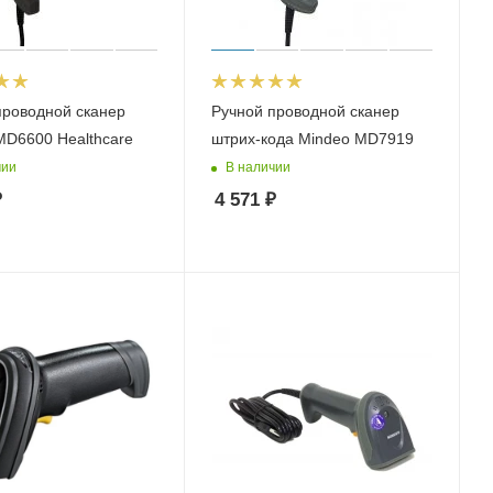
проводной сканер
Ручной проводной сканер
MD6600 Healthcare
штрих-кода Mindeo MD7919
чии
В наличии
₽
4 571
₽