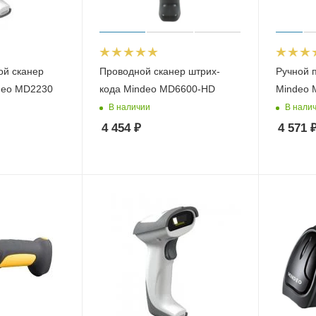
ой сканер
Проводной сканер штрих-
Ручной 
deo MD2230
кода Mindeo MD6600-HD
Mindeo 
В наличии
В нали
4 454
₽
4 571