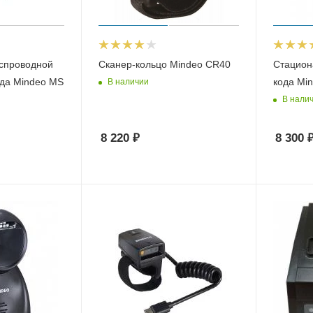
спроводной
Сканер-кольцо Mindeo CR40
Стацион
ода Mindeo MS
кода Mi
В наличии
В нали
8 220
₽
8 300