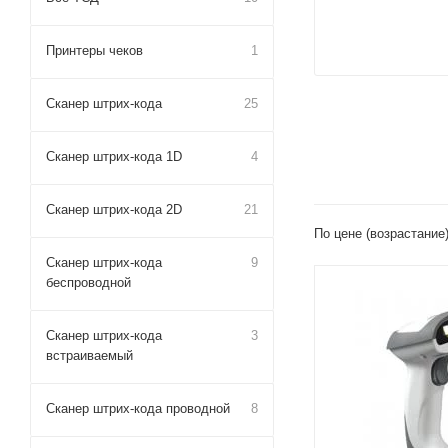
Принтеры чеков
1
Сканер штрих-кода
25
Сканер штрих-кода 1D
4
Сканер штрих-кода 2D
21
По цене (возрастание
Сканер штрих-кода
9
беспроводной
Сканер штрих-кода
3
встраиваемый
Сканер штрих-кода проводной
8