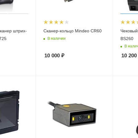
канер штрих-
Сканер-кольцо Mindeo CR60
Чековый
725
BS260
В наличии
В нали
10 000
₽
10 200