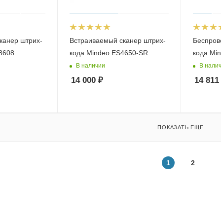
канер штрих-
Встраиваемый сканер штрих-
Беспров
8608
кода Mindeo ES4650-SR
кода Mi
В наличии
В нали
14 000
₽
14 811
ПОКАЗАТЬ ЕЩЕ
1
2