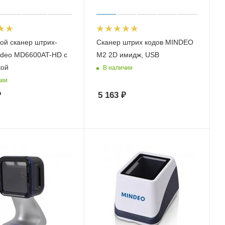
ой сканер штрих-
Сканер штрих кодов MINDEO
ndeo MD6600AT-HD с
M2 2D имидж, USB
кой
В наличии
чии
₽
5 163
₽