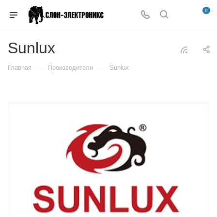
0
Sunlux
—
—
Главная
Производители
Sunlux