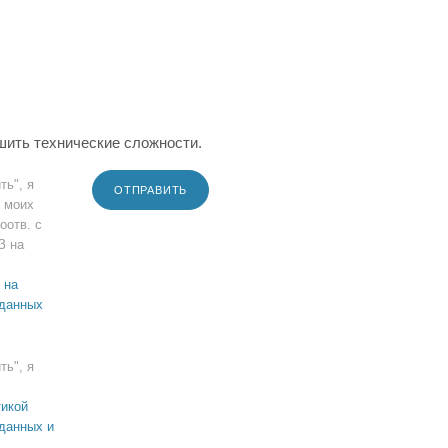
шить технические сложности.
ть", я
ОТПРАВИТЬ
 моих
оотв. с
З на
 на
 данных
ть", я
икой
данных и