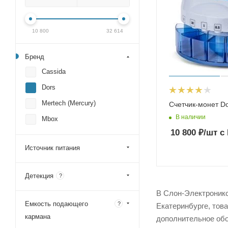
10 800
32 614
Бренд
Cassida
Dors
Mertech (Mercury)
Счетчик-монет D
В наличии
Mbox
10 800
₽
/шт
с
Источник питания
Детекция
?
В Слон-Электроникс 
Емкость подающего
?
Екатеринбурге, тов
кармана
дополнительное обо