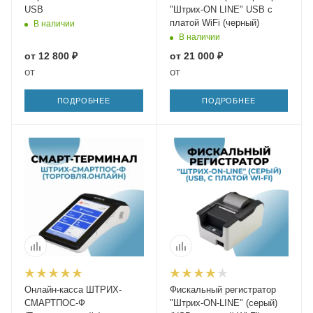
USB
"Штрих-ON LINE" USB с
платой WiFi (черный)
В наличии
В наличии
от
12 800 ₽
от
21 000 ₽
от
от
ПОДРОБНЕЕ
ПОДРОБНЕЕ
Онлайн-касса ШТРИХ-
Фискальный регистратор
СМАРТПОС-Ф
"Штрих-ON-LINE" (серый)