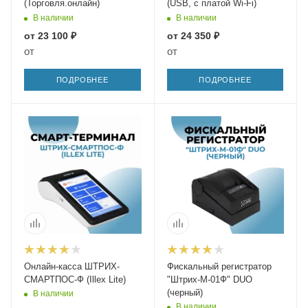
(Торговля.онлайн)
(USB, с платой Wi-Fi)
В наличии
В наличии
от
23 100 ₽
от
24 350 ₽
от
от
ПОДРОБНЕЕ
ПОДРОБНЕЕ
Онлайн-касса ШТРИХ-
Фискальный регистратор
СМАРТПОС-Ф (Illex Lite)
"Штрих-М-01Ф" DUO
(черный)
В наличии
В наличии