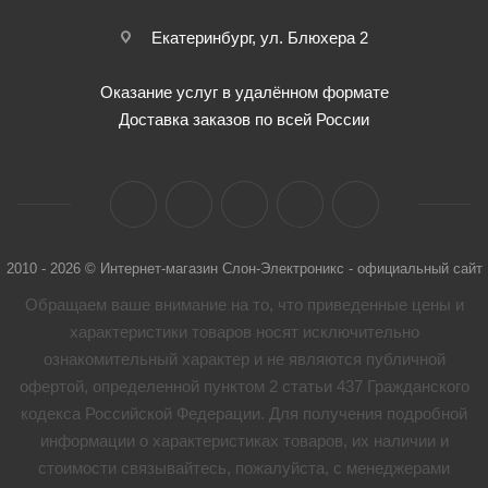
Екатеринбург, ул. Блюхера 2
Оказание услуг в удалённом формате
Доставка заказов по всей России
2010 - 2026 © Интернет-магазин Слон-Электроникс - официальный сайт
Обращаем ваше внимание на то, что приведенные цены и
характеристики товaров носят исключительно
ознакомительный характер и не являются публичной
офертой, определенной пунктом 2 статьи 437 Гражданского
кодекса Российской Федерации. Для получения подробной
информации о характеристиках товaров, их наличии и
стоимости связывайтесь, пожалуйста, с менеджерами