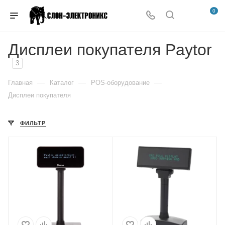
0
Дисплеи покупателя Paytor
3
—
—
—
Главная
Каталог
POS-оборудование
Дисплеи покупателя
ФИЛЬТР