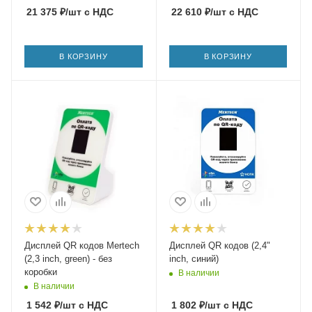
21 375
₽
/шт
с НДС
22 610
₽
/шт
с НДС
В КОРЗИНУ
В КОРЗИНУ
Дисплей QR кодов Mertech
Дисплей QR кодов (2,4"
(2,3 inch, green) - без
inch, синий)
коробки
В наличии
В наличии
1 542
₽
/шт
с НДС
1 802
₽
/шт
с НДС