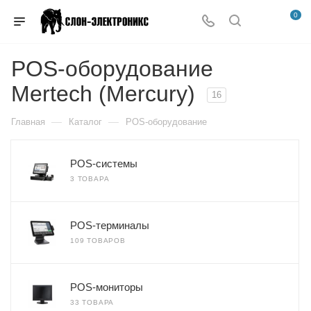
0
POS-оборудование
Mertech (Mercury)
16
—
—
Главная
Каталог
POS-оборудование
POS-системы
3 ТОВАРА
POS-терминалы
109 ТОВАРОВ
POS-мониторы
33 ТОВАРА