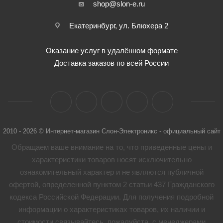
shop@slon-e.ru
Екатеринбург, ул. Блюхера 2
Оказание услуг в удалённом формате
Доставка заказов по всей России
2010 - 2026 © Интернет-магазин Слон-Электроникс - официальный сайт
Обращаем ваше внимание на то, что приведенные цены и
характеристики товaров носят исключительно
ознакомительный характер и не являются публичной
офертой, определенной пунктом 2 статьи 437 Гражданского
кодекса Российской Федерации. Для получения подробной
информации о характеристиках товaров, их наличии и
стоимости связывайтесь, пожалуйста, с менеджерами