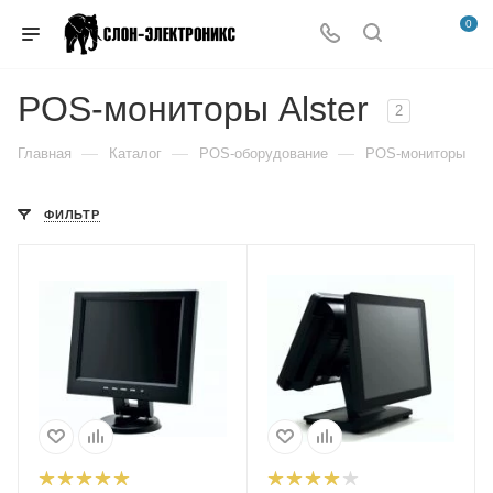
0
POS-мониторы Alster
2
—
—
—
Главная
Каталог
POS-оборудование
POS-мониторы
ФИЛЬТР