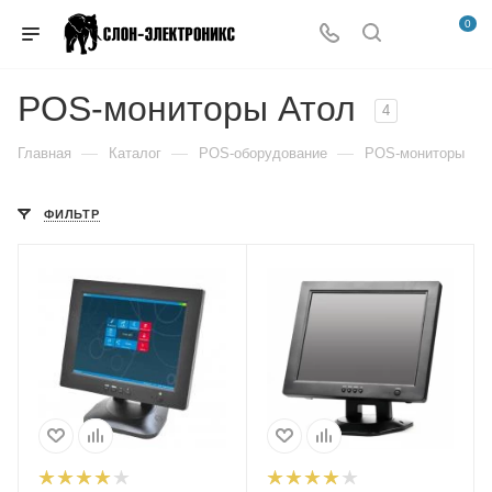
0
POS-мониторы Атол
4
—
—
—
Главная
Каталог
POS-оборудование
POS-мониторы
ФИЛЬТР