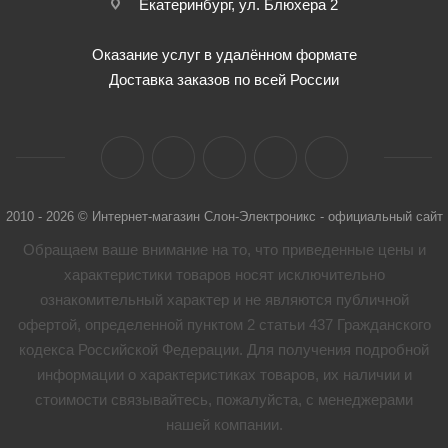
Екатеринбург, ул. Блюхера 2
Оказание услуг в удалённом формате
Доставка заказов по всей России
2010 - 2026 © Интернет-магазин Слон-Электроникс - официальный сайт
Обращаем ваше внимание на то, что приведенные цены и
характеристики товaров носят исключительно
ознакомительный характер и не являются публичной
офертой, определенной пунктом 2 статьи 437 Гражданского
кодекса Российской Федерации. Для получения подробной
информации о характеристиках товaров, их наличии и
стоимости связывайтесь, пожалуйста, с менеджерами
нашей компании.