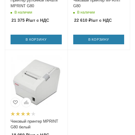
Принтер рулонной печати
Чековый принтер MPRINT
MPRINT G80
G80
В наличии
В наличии
21 375
₽
/шт
с НДС
22 610
₽
/шт
с НДС
В КОРЗИНУ
В КОРЗИНУ
Чековый принтер MPRINT
G80 белый
18 050
₽
/шт
с НДС