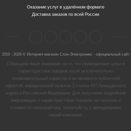
Оказание услуг в удалённом формате
Доставка заказов по всей России
2010 - 2026 © Интернет-магазин Слон-Электроникс - официальный сайт
Обращаем ваше внимание на то, что приведенные цены и
характеристики товaров носят исключительно
ознакомительный характер и не являются публичной
офертой, определенной пунктом 2 статьи 437 Гражданского
кодекса Российской Федерации. Для получения подробной
информации о характеристиках товaров, их наличии и
стоимости связывайтесь, пожалуйста, с менеджерами
нашей компании.