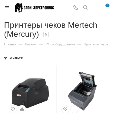
0
Принтеры чеков Mertech
(Mercury)
5
—
—
—
Главная
Каталог
POS-оборудование
Принтеры чеков
ФИЛЬТР