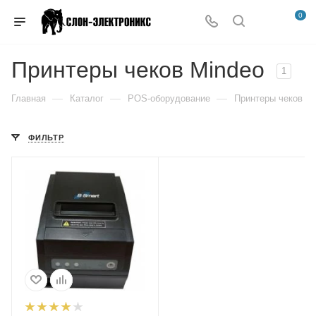
0
Принтеры чеков Mindeo
1
—
—
—
Главная
Каталог
POS-оборудование
Принтеры чеков
ФИЛЬТР