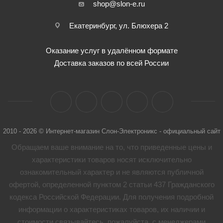
shop@slon-e.ru
Екатеринбург, ул. Блюхера 2
Оказание услуг в удалённом формате
Доставка заказов по всей России
2010 - 2026 © Интернет-магазин Слон-Электроникс - официальный сайт
Обращаем ваше внимание на то, что приведенные цены и
характеристики товaров носят исключительно
ознакомительный характер и не являются публичной
офертой, определенной пунктом 2 статьи 437 Гражданского
кодекса Российской Федерации. Для получения подробной
информации о характеристиках товaров, их наличии и
стоимости связывайтесь, пожалуйста, с менеджерами