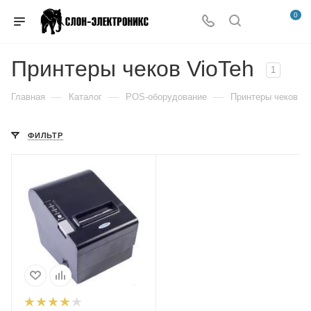
0
Принтеры чеков VioTeh
1
—
—
—
Главная
Каталог
POS-оборудование
Принтеры чеков
ФИЛЬТР