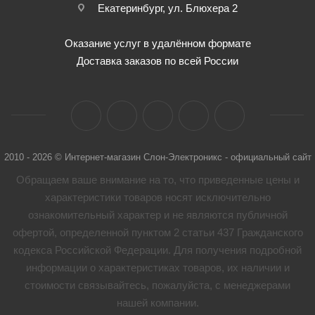
Екатеринбург, ул. Блюхера 2
Оказание услуг в удалённом формате
Доставка заказов по всей России
2010 - 2026 © Интернет-магазин Слон-Электроникс - официальный сайт
Обращаем ваше внимание на то, что приведенные цены и
характеристики товaров носят исключительно
ознакомительный характер и не являются публичной
офертой, определенной пунктом 2 статьи 437 Гражданского
кодекса Российской Федерации. Для получения подробной
информации о характеристиках товaров, их наличии и
стоимости связывайтесь, пожалуйста, с менеджерами
нашей компании.