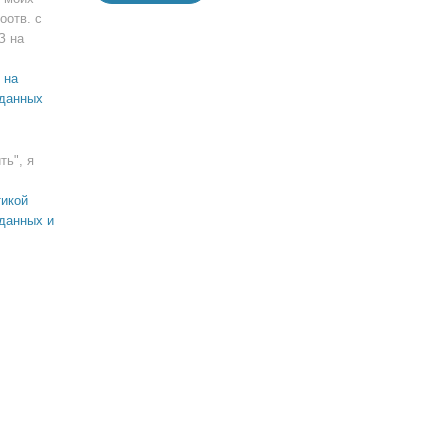
оотв. с
З на
 на
 данных
ть", я
икой
данных и