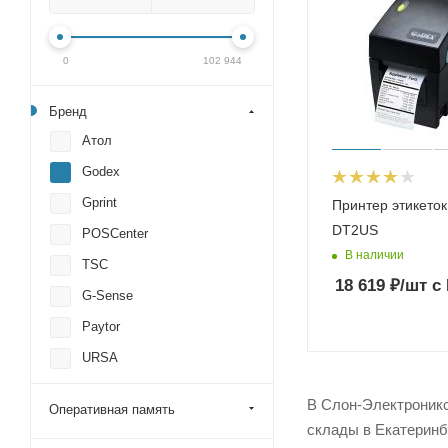
0
102 944
Бренд
Атол
Godex
Gprint
Принтер этикето
DT2US
POSCenter
В наличии
TSC
18 619
₽
/шт
с
G-Sense
Paytor
URSA
Zebra
В Слон-Электроникс
Оперативная память
Mertech (Mercury)
склады в Екатеринб