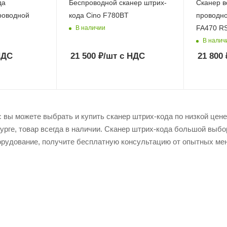
да
Беспроводной сканер штрих-
Сканер 
роводной
кода Cino F780BT
проводно
FA470 R
В наличии
В налич
НДС
21 500
₽
/шт
с НДС
21 800
вы можете выбрать и купить сканер штрих-кода по низкой цене 
урге, товар всегда в наличии. Сканер штрих-кода большой выбо
рудование, получите бесплатную консультацию от опытных мен