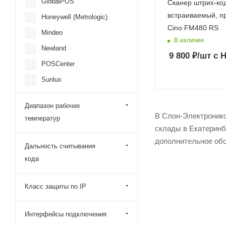
GlobalPOS
Сканер штрих-ко
встраиваемый, п
Honeywell (Metrologic)
Cino FM480 RS
Mindeo
В наличии
Newland
9 800
₽
/шт
с 
POSCenter
Sunlux
Urovo
Диапазон рабочих
Datalogic
В Слон-Электроникс 
температур
G-Sense
склады в Екатеринб
дополнительное обо
iData
Дальность считывания
Paytor
кода
Zebra
Класс защиты по IP
ФорТ
Alster
Интерфейсы подключения
CipherLab