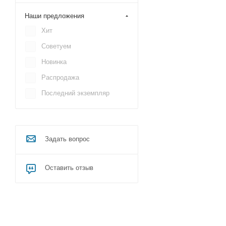
Mertech (Mercury)
Наши предложения
Cino
Хит
NEO
Советуем
Space
Новинка
DBS
Распродажа
VMC
Последний экземпляр
Задать вопрос
Оставить отзыв