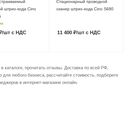
встраиваемый
Стационарный проводной
й штрих-кода Cino
сканер штрих-кода Cino S680
S
ии
₽
/шт
с НДС
11 400
₽
/шт
с НДС
в каталоге, прочитать отзывы. Доставка по всей РФ,
р для любого бизнеса, рассчитайте стоимость, подберите
еджеров в интернет-магазине онлайн.