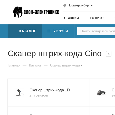
Екатеринбург
АКЦИИ
ТС ПИОТ
КАТАЛОГ
УСЛУГИ
Сканер штрих-кода Cino
4
—
—
Главная
Каталог
Сканер штрих-кода
Сканер штрих-кода 1D
С
27 ТОВАРОВ
1