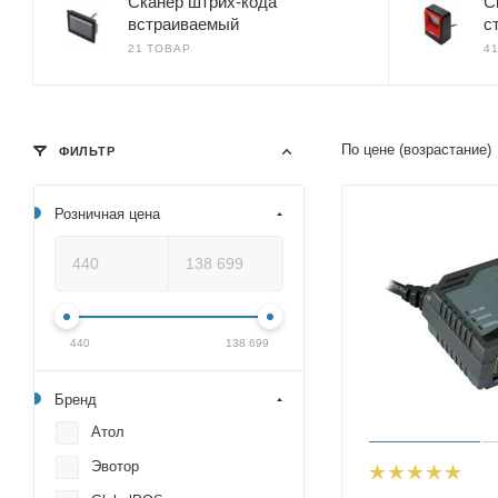
Сканер штрих-кода
С
встраиваемый
с
21 ТОВАР
4
По цене (возрастание)
ФИЛЬТР
Розничная цена
440
138 699
Бренд
Атол
Эвотор