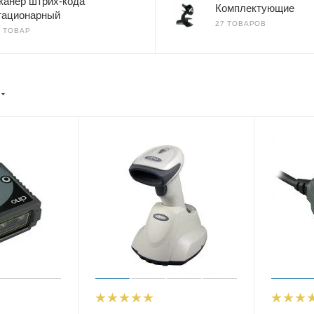
канер штрих-кода
Комплектующие
тационарный
27 ТОВАРОВ
1 ТОВАР