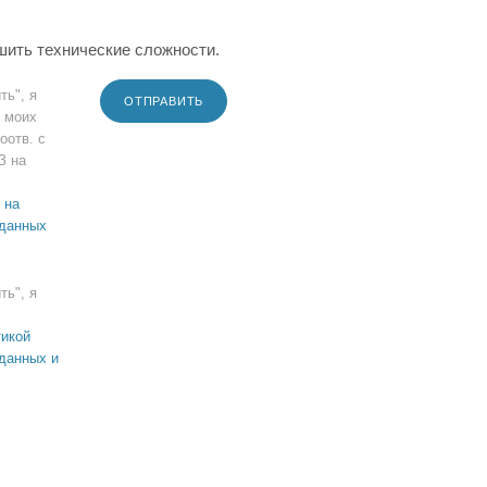
шить технические сложности.
ть", я
ОТПРАВИТЬ
 моих
оотв. с
З на
 на
 данных
ть", я
икой
данных и