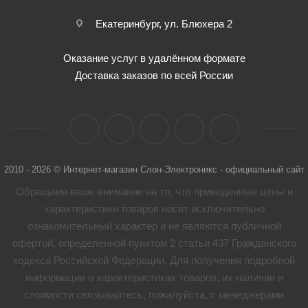
Екатеринбург, ул. Блюхера 2
Оказание услуг в удалённом формате
Доставка заказов по всей России
2010 - 2026 © Интернет-магазин Слон-Электроникс - официальный сайт
Обращаем ваше внимание на то, что приведенные цены и
характеристики товaров носят исключительно
ознакомительный характер и не являются публичной
офертой, определенной пунктом 2 статьи 437 Гражданского
кодекса Российской Федерации. Для получения подробной
информации о характеристиках товaров, их наличии и
стоимости связывайтесь, пожалуйста, с менеджерами