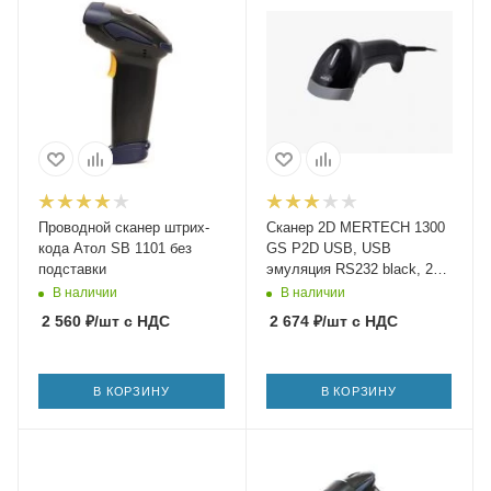
Проводной сканер штрих-
Сканер 2D MERTECH 1300
кода Атол SB 1101 без
GS P2D USB, USB
подставки
эмуляция RS232 black, 2m
cable
В наличии
В наличии
2 560
₽
/шт
с НДС
2 674
₽
/шт
с НДС
В КОРЗИНУ
В КОРЗИНУ