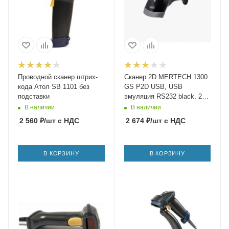
Проводной сканер штрих-
Сканер 2D MERTECH 1300
кода Атол SB 1101 без
GS P2D USB, USB
подставки
эмуляция RS232 black, 2m
cable
В наличии
В наличии
2 560
₽
/шт
с НДС
2 674
₽
/шт
с НДС
В КОРЗИНУ
В КОРЗИНУ