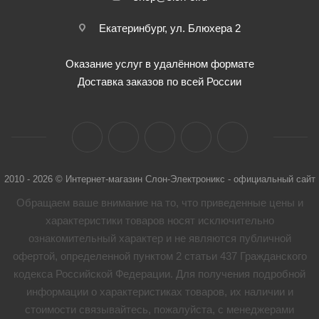
Екатеринбург, ул. Блюхера 2
Оказание услуг в удалённом формате
Доставка заказов по всей России
2010 - 2026 © Интернет-магазин Слон-Электроникс - официальный сайт
Обращаем ваше внимание на то, что приведенные цены и
характеристики товaров носят исключительно
ознакомительный характер и не являются публичной
офертой, определенной пунктом 2 статьи 437 Гражданского
кодекса Российской Федерации. Для получения подробной
информации о характеристиках товaров, их наличии и
стоимости связывайтесь, пожалуйста, с менеджерами