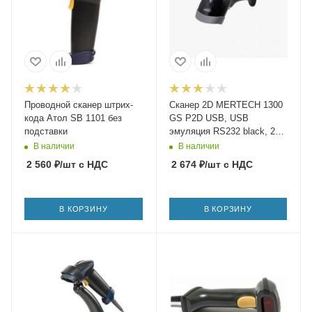
Проводной сканер штрих-
Сканер 2D MERTECH 1300
кода Атол SB 1101 без
GS P2D USB, USB
подставки
эмуляция RS232 black, 2m
cable
В наличии
В наличии
2 560
₽
/шт
с НДС
2 674
₽
/шт
с НДС
В КОРЗИНУ
В КОРЗИНУ