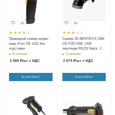
Проводной сканер штрих-
Сканер 2D MERTECH 1300
кода Атол SB 1101 без
GS P2D USB, USB
подставки
эмуляция RS232 black, 2m
cable
В наличии
В наличии
2 560
₽
/шт
с НДС
2 674
₽
/шт
с НДС
В КОРЗИНУ
В КОРЗИНУ