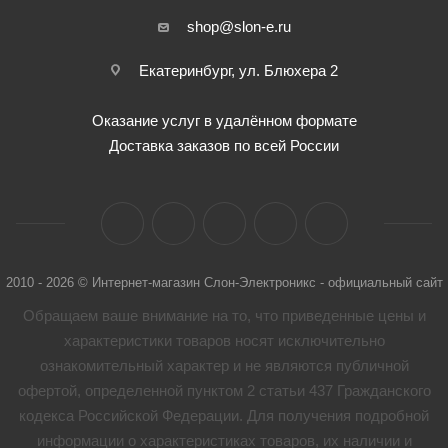
shop@slon-e.ru
Екатеринбург, ул. Блюхера 2
Оказание услуг в удалённом формате
Доставка заказов по всей России
2010 - 2026 © Интернет-магазин Слон-Электроникс - официальный сайт
Обращаем ваше внимание на то, что приведенные цены и
характеристики товaров носят исключительно
ознакомительный характер и не являются публичной
офертой, определенной пунктом 2 статьи 437 Гражданского
кодекса Российской Федерации. Для получения подробной
информации о характеристиках товaров, их наличии и