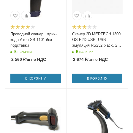
Проводной сканер штрих-
Сканер 2D MERTECH 1300
кода Атол SB 1101 без
GS P2D USB, USB
подставки
эмуляция RS232 black, 2m
cable
В наличии
В наличии
2 560
₽
/шт
с НДС
2 674
₽
/шт
с НДС
В КОРЗИНУ
В КОРЗИНУ