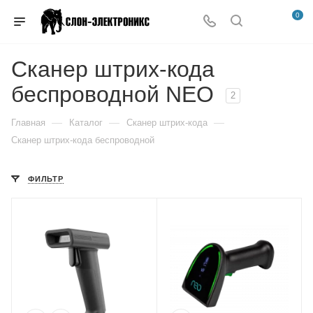
0
Сканер штрих-кода
беспроводной NEO
2
—
—
—
Главная
Каталог
Сканер штрих-кода
Сканер штрих-кода беспроводной
ФИЛЬТР