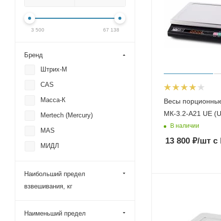
3 500
67 138
Бренд
Штрих-М
CAS
Масса-К
Весы порционны
МК-3.2-А21 UЕ (U
Mertech (Mercury)
В наличии
MAS
13 800
₽
/шт
с
МИДЛ
Наибольший предел
взвешивания, кг
Наименьший предел