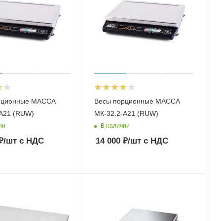
рционные МАССА
Весы порционные МАССА
-А21 (RUW)
МК-32.2-А21 (RUW)
ии
В наличии
₽
/шт
с НДС
14 000
₽
/шт
с НДС