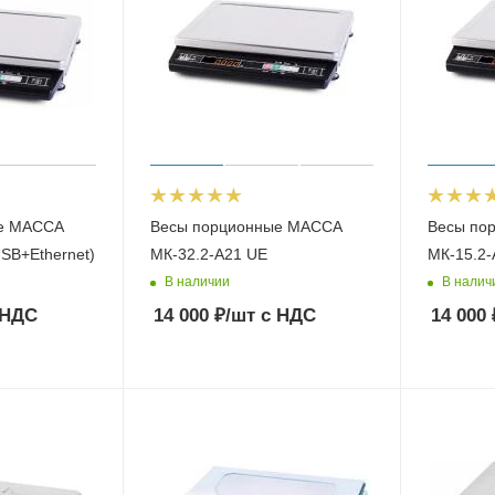
е МАССА
Весы порционные МАССА
Весы по
SB+Ethernet)
МК-32.2-А21 UE
МК-15.2
В наличии
В налич
 НДС
14 000
₽
/шт
с НДС
14 000