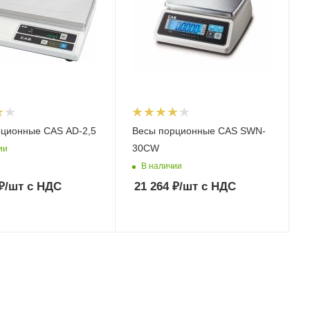
рционные CAS AD-2,5
Весы порционные CAS SWN-
30CW
ии
В наличии
₽
/шт
с НДС
21 264
₽
/шт
с НДС