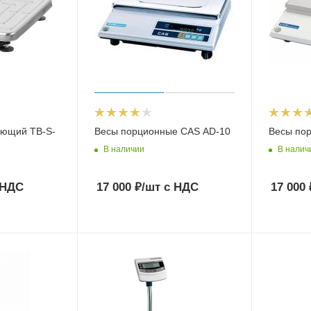
ающий TB-S-
Весы порционные CAS AD-10
Весы по
В наличии
В налич
 НДС
17 000
₽
/шт
с НДС
17 000