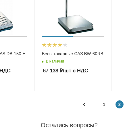
AS DB-150 H
Весы товарные CAS BW-60RB
В наличии
 НДС
67 138
₽
/шт
с НДС
1
2
Остались вопросы?