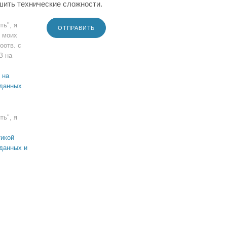
шить технические сложности.
ть", я
ОТПРАВИТЬ
 моих
оотв. с
З на
 на
 данных
ть", я
икой
данных и