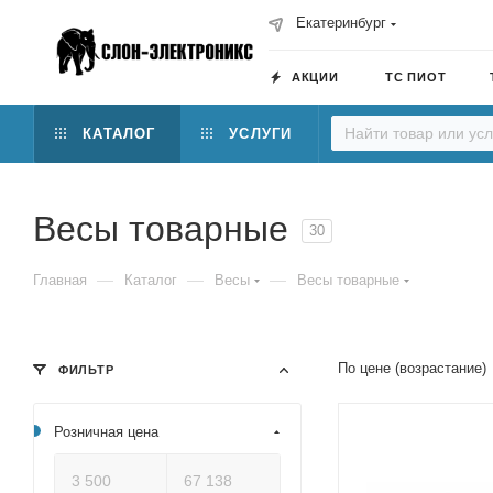
Екатеринбург
АКЦИИ
ТС ПИОТ
КАТАЛОГ
УСЛУГИ
Весы товарные
30
—
—
—
Главная
Каталог
Весы
Весы товарные
По цене (возрастание)
ФИЛЬТР
Розничная цена