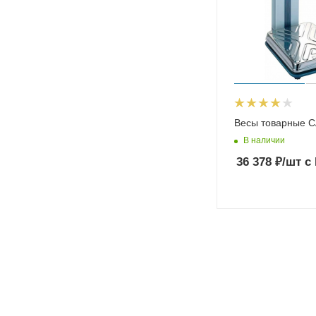
Весы товарные C
В наличии
36 378
₽
/шт
с