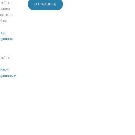
ть", я
ОТПРАВИТЬ
 моих
оотв. с
З на
 на
 данных
ть", я
икой
данных и