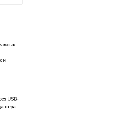
умажных
к и
рез USB-
даптера.