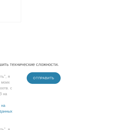
шить технические сложности.
ть", я
ОТПРАВИТЬ
 моих
оотв. с
З на
 на
 данных
ть", я