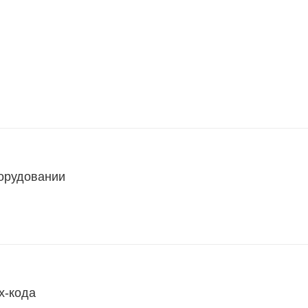
борудовании
х-кода