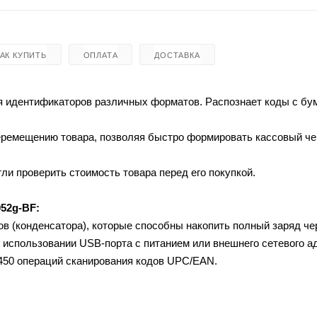
КАК КУПИТЬ
ОПЛАТА
ДОСТАВКА
я идентификаторов различных форматов. Распознает коды с б
перемещению товара, позволяя быстро формировать кассовый че
ли проверить стоимость товара перед его покупкой.
52g-BF:
ов (конденсатора), которые способны накопить полный заряд че
и использовании USB-порта с питанием или внешнего сетевого а
450 операций сканирования кодов UPC/EAN.