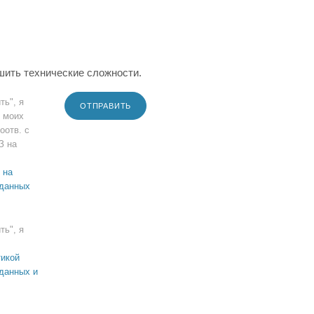
шить технические сложности.
ть", я
ОТПРАВИТЬ
 моих
оотв. с
З на
 на
 данных
ть", я
икой
данных и