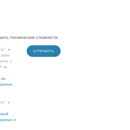
шить технические сложности.
ть", я
ОТПРАВИТЬ
 моих
оотв. с
З на
 на
 данных
ть", я
икой
данных и