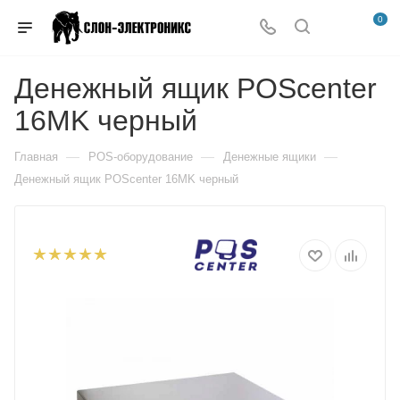
0
Денежный ящик POScenter
16MK черный
—
—
—
Главная
POS-оборудование
Денежные ящики
Денежный ящик POScenter 16MK черный