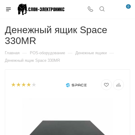
0
Денежный ящик Space
330MR
—
—
—
Главная
POS-оборудование
Денежные ящики
Денежный ящик Space 330MR