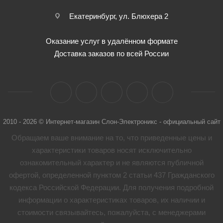
Екатеринбург, ул. Блюхера 2
Оказание услуг в удалённом формате
Доставка заказов по всей России
2010 - 2026 © Интернет-магазин Слон-Электроникс - официальный сайт
Обращаем ваше внимание на то, что приведенные цены и
характеристики товaров носят исключительно
ознакомительный характер и не являются публичной
офертой, определенной пунктом 2 статьи 437 Гражданского
кодекса Российской Федерации. Для получения подробной
информации о характеристиках товaров, их наличии и
стоимости связывайтесь, пожалуйста, с менеджерами