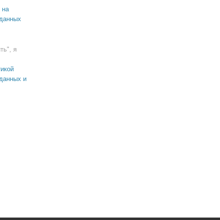
 на
 данных
ть", я
икой
данных и