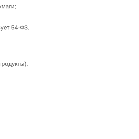
умаги;
ует 54-ФЗ.
продукты);