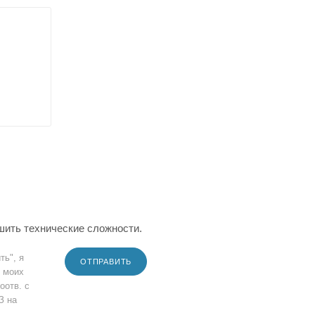
шить технические сложности.
ть", я
ОТПРАВИТЬ
 моих
оотв. с
З на