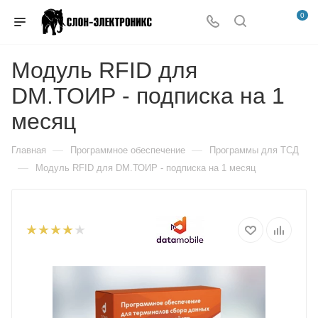
0
Модуль RFID для
DM.ТОИР - подписка на 1
месяц
—
—
Главная
Программное обеспечение
Программы для ТСД
—
Модуль RFID для DM.ТОИР - подписка на 1 месяц