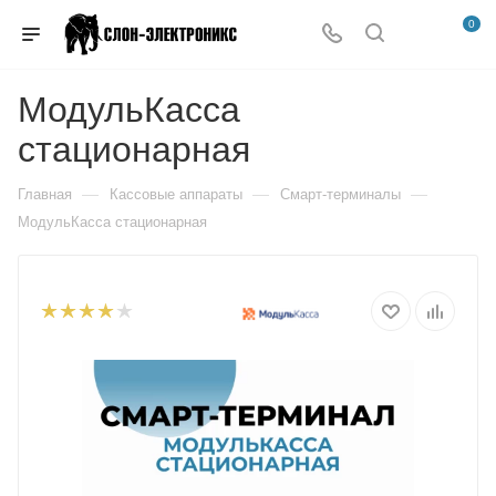
0
МодульКасса
стационарная
—
—
—
Главная
Кассовые аппараты
Смарт-терминалы
МодульКасса стационарная