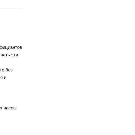
официантов
чать эти
то без
я и
х часов.