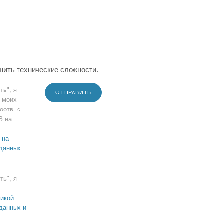
шить технические сложности.
ть", я
ОТПРАВИТЬ
 моих
оотв. с
З на
 на
 данных
ть", я
икой
данных и