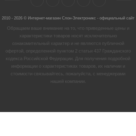
2010 - 2026 © Интернет-магазин Слон-Электроникс - официальный сайт
Обращаем ваше внимание на то, что приведенные цены и
характеристики товaров носят исключительно
ознакомительный характер и не являются публичной
офертой, определенной пунктом 2 статьи 437 Гражданского
кодекса Российской Федерации. Для получения подробной
информации о характеристиках товaров, их наличии и
стоимости связывайтесь, пожалуйста, с менеджерами
нашей компании.