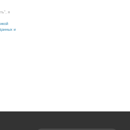
ть", я
икой
данных и