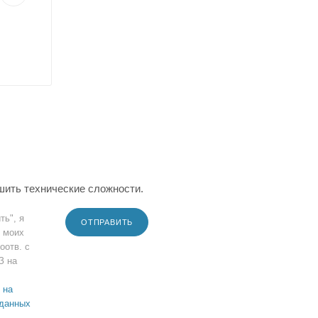
шить технические сложности.
ть", я
ОТПРАВИТЬ
 моих
оотв. с
З на
 на
 данных