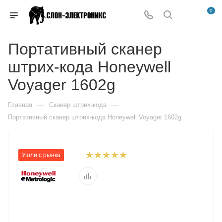
0
Портативный сканер
штрих-кода Honeywell
Voyager 1602g
—
—
Главная
Сканер штрих-кода
Портативный сканер штрих-кода Honeywell Voyager 1602g
Ушли с рынка