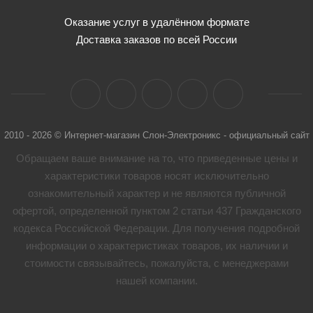
Оказание услуг в удалённом формате
Доставка заказов по всей России
2010 - 2026 © Интернет-магазин Слон-Электроникс - официальный сайт
Обращаем ваше внимание на то, что приведенные цены и
характеристики товaров носят исключительно
ознакомительный характер и не являются публичной
офертой, определенной пунктом 2 статьи 437 Гражданского
кодекса Российской Федерации. Для получения подробной
информации о характеристиках товaров, их наличии и
стоимости связывайтесь, пожалуйста, с менеджерами
нашей компании.